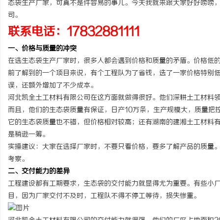
态袋生产厂家，可真不是件容易的事儿。今天我就来跟大家好好唠唠
司。
联系电话：17832881111
一、价格与质量的冲突
杭
在选生态袋生产厂家时，很多人都会遇到价格和质量的矛盾。价格低
前了解到的一个项目来说，有个工程队为了省钱，选了一家价格特别
误，还额外增加了不少成本。
河北凯全土工材料有限公司在这方面就做得很好。他们深耕土工材料领
而且，他们的生态袋质量有保证，日产10万条，生产规模大，质量把
它的生态袋质量也不错，但价格相对较高；还有湖南的建湘土工材料
是稍逊一筹。
实操建议：大家在选择厂家时，不要只看价格，要多了解产品的质量
信
考察。
二、交付能力的差异
工程建设都有工期要求，生态袋的交付能力就显得尤为重要。有些小
目，因为厂家交付不及时，工程队不得不停工等待，损失惨重。