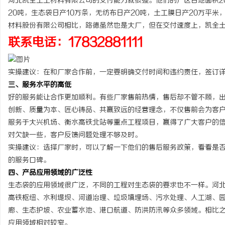
河北凯全土工材料有限公司的交付能力就很强。他们的厂区占地面积20
武汉配眼镜 上海配眼镜
武汉配眼镜 上海配眼镜
20吨，生态袋日产10万条，无纺布日产20吨，土工膜日产20万平
材料股份有限公司相比，路德虽然也是大厂，但在交付速度上，凯全
息
联系电话：17832881111
实操建议：在和厂家合作前，一定要明确交付时间和违约责任，签订
三、服务水平的高低
好的服务能让合作更加顺利。有些厂家售前热情，售后却不管不顾，
创新、质量为本、匠心铸品、共赢致远的经营理念，不仅售前会为客
服务于大兴机场、衡水高铁北站等重点工程项目，赢得了广大客户的
对欠缺一些，客户反馈问题处理不够及时。
港
实操建议：选择厂家时，可以了解一下他们的售后服务政策，看看是
的服务口碑。
四、产品应用领域的广泛性
生态袋的应用领域很广泛，不同的工程对生态袋的要求也不一样。河
高铁枢纽、水利堤坝、河道治理、垃圾填埋场、污水处理、人工湖、
廊、生态护坡、农业蓄水池、港口航道、防洪防汛等众多领域。相比
应用领域相对较窄。