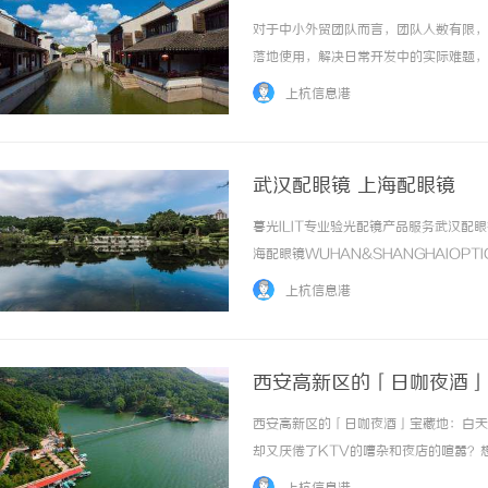
对于中小外贸团队而言，团队人数有限，
落地使用，解决日常开发中的实际难题，
清晰的数据基础，能够减少重复性劳动，
上杭信息港
据、AI与客户管理工具整合在一起，为中小外贸
武汉配眼镜 上海配眼镜
暮光ILIT专业验光配镜产品服务武汉
海配眼镜WUHAN&SHANGHAIOPT
品牌，现于武汉与上海设有4家门店。以
上杭信息港
惠，兼顾高专业度与高性价比... ...……
西安高新区的「日咖夜酒」
西安高新区的「日咖夜酒」宝藏地：白天
却又厌倦了KTV的嘈杂和夜店的喧嚣？
约三五好友聊聊天，咖啡馆太吵、餐厅太