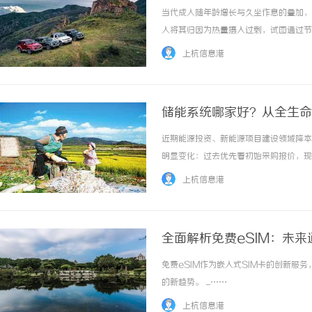
当代成人随年龄增长与久坐作息的叠加，
人将其归因为热量摄入过剩，试图通过节食
上杭信息港
储能系统哪家好？从全生命
近期能源投资、新能源项目建设领域降本
明显变化：过去优先看初始采购报价，现
项目，设备更换带来的重置投资、发电量损
上杭信息港
液冷集装箱式储能系统，是行业首款系统... 
全面解析免费eSIM：未
免费eSIM作为嵌入式SIM卡的创新
的新趋势。 ...……
上杭信息港