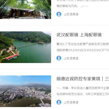
本文深入分析了槟榔代理行业的发展现状
展的策略与方向。 ...……
上杭信息港
武汉配眼镜 上海配眼镜
暮光ILIT专业验光配镜产品服务武汉
打造温馨家居环境的首选——长寿实木门详解
开店最怕“搜不到”为什
海配眼镜WUHAN&SHANGHAIOPT
ai却天天给他免费派单？
品牌，现于武汉与上海设有4家门店。以
上杭信息港
惠，兼顾高专业度与高性价比... ...……
顺德近视防控专家黄琪｜三
一、开篇：家长挑选儿童防控医师行业普
完成眼科规范化培训，8年三甲医院工作
个性化防控方案。顺德爱尔眼科医院视光
上杭信息港
发病的诊疗，青少年及成年近视、远视、散光、