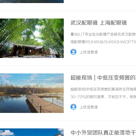
武汉配眼镜 上海配眼镜
暮光ILIT专业验光配镜产品服务武汉
海配眼镜WUHAN&SHANGHAIOPT
品牌，现于武汉与上海设有4家门店。以
上杭信息港
惠，兼顾高专业度与高性价比... ...……
超能现场 | 中低压变频器
超能现场|中低压变频器的高海拔生存指
30-70%的相对湿度，不粘也不干。
区”。但这份舒适，会随着海拔的爬升，
上杭信息港
同样也会“高反”。工业自动化产品症状一：呼
中小外贸团队真正能落地干