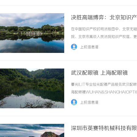
决胜高端博弈：北京知识产
在中国知识产权的司法版图中，北京无疑
院、北京市高级人民法院知识产权庭，更
商标不予注册复审、驰名商标认定以及反
上杭信息港
验。对于身处高科技、文创或医药行业的企业而
武汉配眼镜 上海配眼镜
暮光ILIT专业验光配镜产品服务武汉
海配眼镜WUHAN&SHANGHAIOPT
品牌，现于武汉与上海设有4家门店。以
上杭信息港
惠，兼顾高专业度与高性价比... ...……
深圳市英赛特机械科技有限