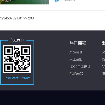
上杭信息港
只是你还没发现。樽Club，坐落高新大都荟商圈
1
2
3
4
5
6
7
8
9
10
11
>>
200
关注我们
热门课程
产品经理
人工智能
UXD全能设计
V
C4D教程
上杭信息港与您同行