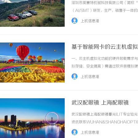
深圳市英赛特机械科技有限公司（简称“英
（AI/SMT）研发，生产，销售于一
国内自动化设备之先河，优质之产品致使
上杭信息港
发，生产及服务工程师达60余名，人才之... 
基于智能网卡的云主机虚拟
一、云主机虚拟化功能的硬件卸载需求与
拟存储、安全隔离）需通过软件层模拟硬
卡（vNIC）与物理网络之间的流量转发，传
上杭信息港
数据包分类、转发规则匹配... ...……
武汉配眼镜 上海配眼镜
武汉配眼镜上海配眼镜暮光ILIT专业
资讯联系WUHAN&SHANGHAIOPT
品牌，现于武汉与上海设有4家门店。以
上杭信息港
惠，兼顾高专业度与高性价比... ...……