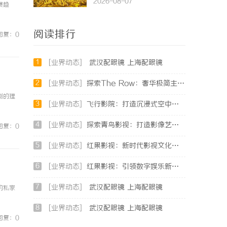
2026-08-07
展趋
阅读排行
回复：0
1
[业界动态]
武汉配眼镜 上海配眼镜
2
[业界动态]
探索The Row：奢华极简主义时尚品牌的崛起与魅力解析
剧的理
3
[业界动态]
飞行影院：打造沉浸式空中观影体验的新革命
4
[业界动态]
探索青鸟影视：打造影像艺术的全新体验与未来发展
回复：0
5
[业界动态]
红果影视：新时代影视文化发展的创新引擎与力量
6
[业界动态]
红果影视：引领数字娱乐新时代的创新典范
7
[业界动态]
武汉配眼镜 上海配眼镜
的私家
8
[业界动态]
武汉配眼镜 上海配眼镜
回复：0