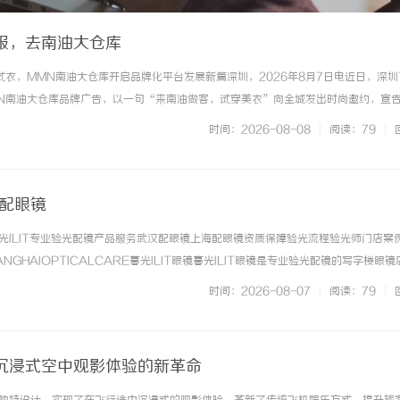
服，去南油大仓库
试衣，MMN南油大仓库开启品牌化平台发展新篇深圳，2026年8月7日电近日，深圳
N南油大仓库品牌广告，以一句“来南油做客，试穿美衣”向全城发出时尚邀约，宣
级。作为南油片区品牌化、零售化转型的先行者，MMN南油大仓库历经近一年沉淀
时间：2026-08-08
|
阅读：79
|
破传统批发市场只... ...……
海配眼镜
光ILIT专业验光配镜产品服务武汉配眼镜上海配眼镜资质保障验光流程验光师门店案
NGHAIOPTICALCARE暮光ILIT眼镜暮光ILIT眼镜是专业验光配镜的写字楼眼
有4家门店。以完整验光、正品镜片、透明价格和直营售后为基础，全场镜片40%-6
时间：2026-08-07
|
阅读：79
|
. ...……
沉浸式空中观影体验的新革命