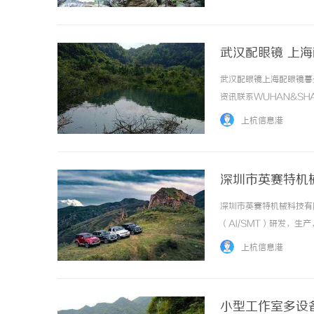
发射高能激光束，将其聚焦到
武汉配眼镜 上
武汉配眼镜上海配眼镜暮
资讯联系WUHAN&SHA
品牌，现于武汉与上海设
上杭信息港
惠，兼顾高专业度与高性价比..
深圳市英赛特机
深圳市英赛特机械科技有限
（AI/SMT）研发，
国内自动化设备之先河，
上杭信息港
发，生产及服务工程师达60余
小型工作室多设