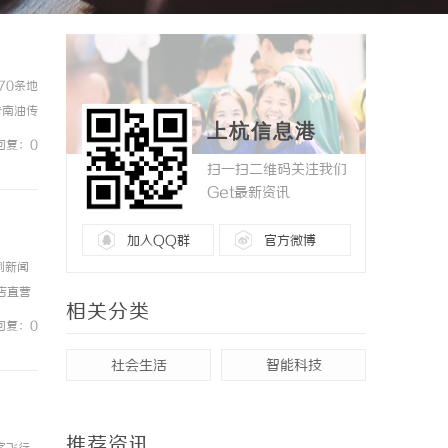
70条地
告南油传
上杭信息港
与革新，
回复：0
扫一扫二维码关注我们
Get最新资讯
加入QQ群
官方微博
例新闻
镜店直营
相关分类
0%优
回复：0
社会生活
智能科技
推荐资讯