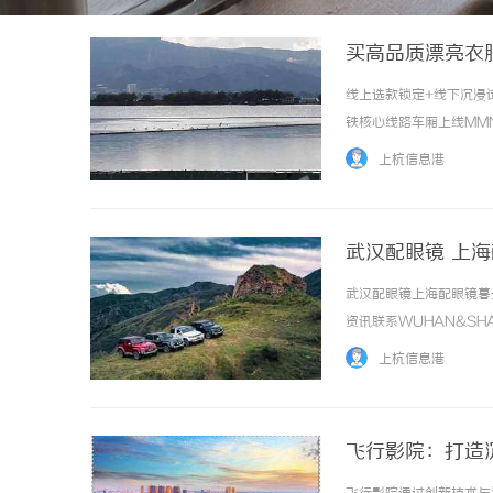
买高品质漂亮衣
线上选款锁定+线下沉浸
铁核心线路车厢上线MM
统批发业态的全新服务升
上杭信息港
正式落地全新平台化战略，打
武汉配眼镜 上
武汉配眼镜上海配眼镜暮
资讯联系WUHAN&SHA
品牌，现于武汉与上海设
上杭信息港
惠，兼顾高专业度与高性价比..
飞行影院：打造