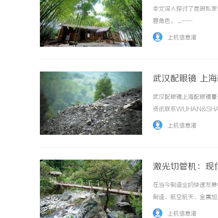
本文深入探讨了昆明私家
要角色。 ...……
上杭信息港
武汉配眼镜 上
武汉配眼镜上海配眼镜暮
资讯联系WUHAN&SHA
品牌，现于武汉与上海设
上杭信息港
惠，兼顾高专业度与高性价比..
激光切管机：现
在当今制造业的快速发展
制造、航空航天、金属加
作原理、优势、应用领域
上杭信息港