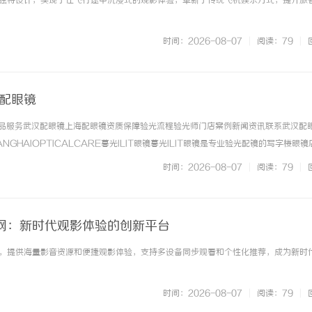
独特设计，实现了在飞行途中沉浸式的观影体验，革新了传统飞机娱乐方式，提升旅
时间：2026-08-07
|
阅读：79
|
海配眼镜
镜产品服务武汉配眼镜上海配眼镜资质保障验光流程验光师门店案例新闻资讯联系武汉配
：现代制造业的革命性工具
买高品质漂亮衣服，去南油大仓库
NGHAIOPTICALCARE暮光ILIT眼镜暮光ILIT眼镜是专业验光配镜的写字楼眼
有4家门店。以完整验光、正品镜片、透明价格和直营售后为基础，全场镜片40%-6
时间：2026-08-07
|
阅读：79
|
. ...……
网：新时代观影体验的创新平台
，提供海量影音资源和便捷观影体验，支持多设备同步观看和个性化推荐，成为新时
时间：2026-08-07
|
阅读：79
|