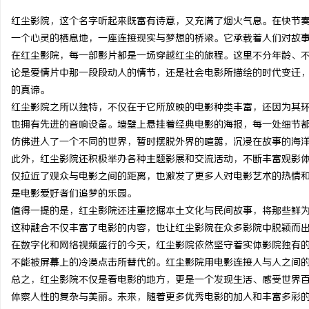
红尘影院，这个名字听起来既富有诗意，又充满了烟火气息。在快节
一个心灵的栖息地，一座连接现实与梦想的桥梁。它承载着人们对故
在红尘影院，每一部影片都是一场穿越红尘的旅程。这里不分年龄、
论是爱情片中那一段段动人的情节，还是社会电影所描绘的时代变迁
杭
的真谛。
红尘影院之所以独特，不仅在于它所放映的电影种类丰富，还因为其
也拥有先进的音响设备。墙壁上悬挂着经典电影的海报，每一处细节
仿佛进入了一个不同的世界，暂时摆脱外界的喧嚣，沉浸在故事的海
此外，红尘影院还积极举办各种主题影展和交流活动，不断丰富观影
仅拉近了观众与电影之间的距离，也激发了更多人对电影艺术的热情
是电影爱好者们追梦的乐园。
值得一提的是，红尘影院还注重挖掘本土文化与民间故事，将那些鲜
信
这种融合不仅丰富了电影的内容，也让红尘影院在众多影院中脱颖而
在数字化和网络视频盛行的今天，红尘影院依然坚守着实体影院独有
不能被屏幕上的冷漠点击所替代的。红尘影院用电影连接人与人之间
总之，红尘影院不仅是看电影的地方，更是一个发现生活、感受世界
体察人性的复杂与美丽。未来，随着更多优秀电影的加入和丰富多彩