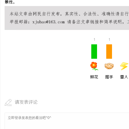
景线。
揭秘！专业充电桩项目软
哪些行业秘诀？
息
1
1
鲜花
握手
雷人
港
请发表评论