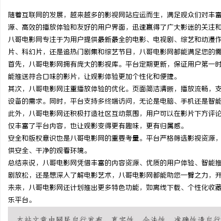
随着互联网的发展，越来越多的影视网站应运而生，满足观众们对丰
源、高效的播放体验和友好的用户界面，迅速赢得了广大影迷的关注
八哥电影网专注于为用户提供最新最全的电影、电视剧、综艺和动漫
片、科幻片，还是追热门剧集和综艺节目，八哥电影网都能满足您的
杭
首先，八哥电影网拥有庞大的影视库。平台定期更新，保证用户第一
能推送符合口味的影片，让观影体验更加个性化和便捷。
其次，八哥电影网注重播放体验的优化。页面简洁清晰，播放流畅，支
设备的需求。同时，平台支持多终端访问，无论是电脑、手机还是智
此外，八哥电影网还积极打造社区互动氛围，用户可以在影片下方评
仅丰富了平台内容，也让观影变得更有趣味，更有归属感。
安全和版权意识也是八哥电影网的重要考量。平台严格筛选影视资源
供安全、干净的观看环境。
信
总结来说，八哥电影网凭借丰富的内容资源、优质的用户体验、智能
剧放松，还是想深入了解电影艺术，八哥电影网都能助您一臂之力，
未来，八哥电影网还计划推出更多特色功能，如离线下载、个性化收
乐平台。