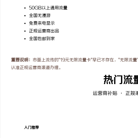
武汉配眼镜 上海配眼镜
从实验室到资本市场的“
50GB以上通用流量
全国无漫游
律师如何重塑硬科技企业
息
免费来电显示
正规运营商出品
全国包邮到家
重要说明：
市面上流传的"19元无限流量卡"早已不存在，"无限流
认准正规运营商渠道办理。
热门流
港
运营商补贴 · 正规
入门推荐