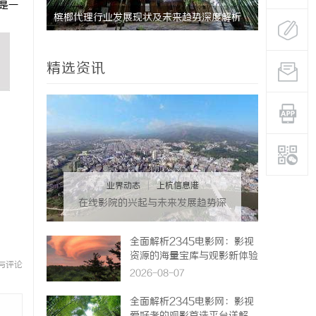
是一
槟榔代理行业发展现状及未来趋势深度解析
深入解析T
设计哲学
精选资讯
业界动态
|
上杭信息港
在线影院的兴起与未来发展趋势深
度解析
全面解析2345电影网：影视
资源的海量宝库与观影新体验
与评论
2026-08-07
全面解析2345电影网：影视