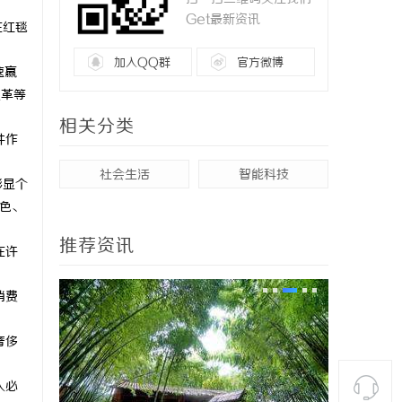
Get最新资讯
在红毯
加入QQ群
官方微博
速赢
皮革等
相关分类
件作
。
社会生活
智能科技
彰显个
配色、
推荐资讯
在许
消费
奢侈
人必