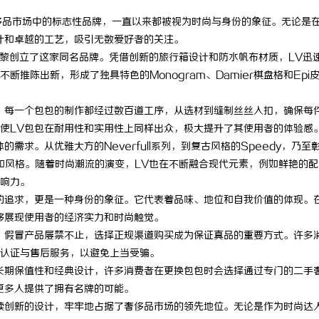
为全球奢侈品市场中的标志性品牌，一直以来都被视为时尚与身份的象征。无论是
计和卓越的工艺，吸引无数爱好者的关注。
巴黎创立了这家同名品牌。凭借创新的旅行箱设计和防水帆布材质，LV迅
推陈出新，形成了独具特色的Monogram、Damier棋盘格和Epi
。每一个包包的制作都经过数百道工序，从选材到缝制丝丝入扣，确保每
使LV包包在耐用性和实用性上同样出众，极大提升了其使用者的体验感
需求。从优雅大方的Neverfull系列，到复古风格的Speedy，乃至
的风貌和风格。随着时尚潮流的演变，LV也在不断融合现代元素，例如鲜艳的
响力。
的追求，更是一种身份的象征。它代表着品味、地位和自我价值的体现。
够展现使用者的经济实力和时尚触觉。
。假冒产品屡禁不止，选择正规渠道购买成为保证真品的重要方式。许多
认证与售后服务，以避免上当受骗。
长期保值性和经典设计，许多消费者在更换包包时会选择通过专门的二手
更多人提供了拥有名牌的可能。
续创新的设计，牢牢地占据了奢侈品市场的领先地位。无论是作为时尚达