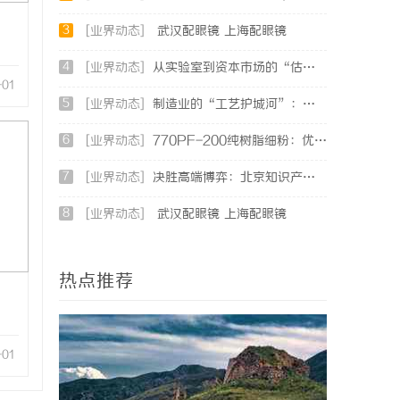
3
[业界动态]
武汉配眼镜 上海配眼镜
4
[业界动态]
从实验室到资本市场的“估值倍增器”：专利律师如何重塑硬科技企业的融资逻辑
-01
5
[业界动态]
制造业的“工艺护城河”：商业秘密律师如何守住车间里的“Know-how”
6
[业界动态]
770PF-200纯树脂细粉：优质材料的全貌与应用
7
[业界动态]
决胜高端博弈：北京知识产权律师在疑难复杂案件中的破局之道
8
[业界动态]
武汉配眼镜 上海配眼镜
热点推荐
-01