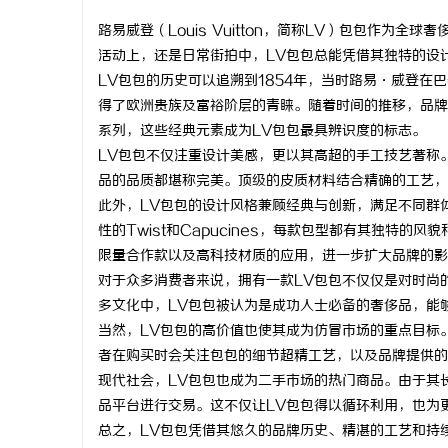
路易威登（Louis Vuitton，简称LV）包包作
活动上，还是日常街拍中，LV包包总能凭借其独特的设
LV包包的历史可以追溯到1854年，当时路易·威登在
得了欧洲贵族及富裕阶层的青睐。随着时间的推移，品牌不断
杭
系列，这些经典元素成为LV包包最具辨识度的标志。
LV包包不仅注重设计美感，更以其高超的手工技艺著称
品的品质都堪称完美。顶级的皮质材料结合精确的工艺，
此外，LV包包的设计风格兼顾经典与创新，满足不同群体的
性的Twist和Capucines，每款包型都有其独特
限量合作款以及高科技材质的应用，进一步扩大品牌的影
对于众多消费者来说，拥有一款LV包包不仅仅是对时尚
多文化中，LV包包被认为是成功人士必备的奢侈品，能
信
当然，LV包包的高价值也使其成为仿冒市场的重点目标
者在购买时会关注包包的细节超精工艺，以及品牌提供的
现代社会，LV包包也成为二手市场的热门商品。由于其
品平台进行交易。这不仅让LV包包得以循环利用，也为
总之，LV包包凭借其悠久的品牌历史、精湛的工艺和持