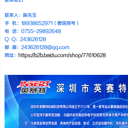
联系我们
深入解析The Row品牌：奢华时尚的典范与
全面解析云电影网：新时
联系人：陈先生
设计哲学
台
息
手 机：18938652971（微信同号）
电 话：0755-29892648
Q Q：243626128
邮 箱：243626128@qq.com
网址：
https://b2b.baidu.com/shop/77610628
港