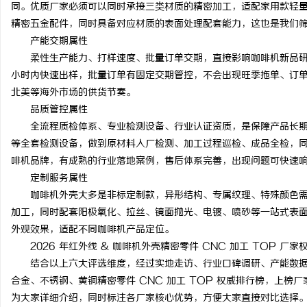
同。优质厂家必须可以同时承接三类材质的精密加工，适配家用款轻
精密五金配件，同时具备对应材质的表面处理配套能力，这也是我们
产能交期属性
柔性生产能力、打样速度、批量订单交期，直接影响咖啡机新品研发
小时内快速出样，批量订单有固定交期管控，不会出现旺季拖单、订
北美等海外市场的供货节奏。
品质管控属性
全流程质检体系、专业检测设备、行业认证资质，是保障产品长
等全套检测设备，做到原材料入厂检测、加工过程巡检、成品全检，同时
啡机品牌，有成熟的行业落地案例，售后体系完善，出现问题可快速
定制服务属性
咖啡机外壳大多是非标定制款，异形结构、专属纹理、特殊颜色
加工，同时配套阳极氧化、拉丝、镜面抛光、电镀、喷砂等一站式表
外观效果，适配不同咖啡机产品定位。
2026 年红外线 & 咖啡机外壳精密零件 CNC 加工 TOP 厂家
结合以上六大评选维度，经过实地走访、行业口碑调研、产能数据核
合金、不锈钢、黄铜精密零件 CNC 加工 TOP 权威排行榜，上
为大家详细介绍，同时标注各厂家核心优势，方便大家直接对比选择