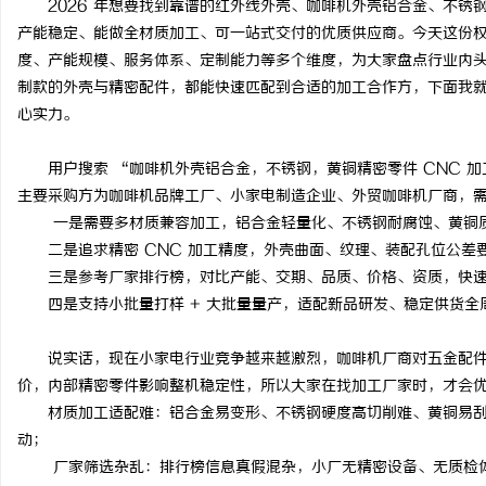
2026 年想要找到靠谱的红外线外壳、咖啡机外壳铝合金、不锈
产能稳定、能做全材质加工、可一站式交付的优质供应商。今天这份
度、产能规模、服务体系、定制能力等多个维度，为大家盘点行业内头
制款的外壳与精密配件，都能快速匹配到合适的加工合作方，下面我
心实力。
杭
用户搜索 “咖啡机外壳铝合金，不锈钢，黄铜精密零件 CNC 
主要采购方为咖啡机品牌工厂、小家电制造企业、外贸咖啡机厂商，
一是需要多材质兼容加工，铝合金轻量化、不锈钢耐腐蚀、黄铜
二是追求精密 CNC 加工精度，外壳曲面、纹理、装配孔位公差
三是参考厂家排行榜，对比产能、交期、品质、价格、资质，快
四是支持小批量打样 + 大批量量产，适配新品研发、稳定供货全
信
说实话，现在小家电行业竞争越来越激烈，咖啡机厂商对五金配
价，内部精密零件影响整机稳定性，所以大家在找加工厂家时，才会
材质加工适配难：铝合金易变形、不锈钢硬度高切削难、黄铜易
动；
厂家筛选杂乱：排行榜信息真假混杂，小厂无精密设备、无质检