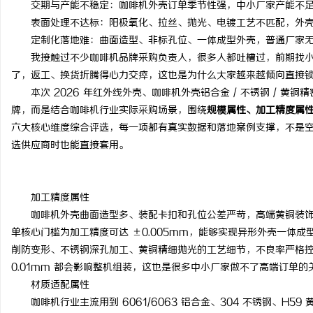
交期与产能不稳定：咖啡机外壳订单季节性强，中小厂家产能不
红果影视：引领数字娱乐新时代的创新典范
武汉配眼镜 上海配眼镜
表面处理不达标：阳极氧化、拉丝、抛光、电镀工艺不匹配，外
定制化落地难：曲面造型、非标孔位、一体成型外壳，普通厂家无
息
我接触过不少咖啡机品牌采购负责人，很多人都吐槽过，前期找
了，返工、换货折腾得心力交瘁，这也是为什么大家越来越倾向直接锁定
本次 2026 年红外线外壳、咖啡机外壳铝合金 / 不锈钢 / 黄
牌，而是结合咖啡机行业实际采购场景，围绕
规模属性、加工精度属
六大核心维度综合评选，每一项都有真实数据和落地案例支撑，不是
选供应商时也能直接套用。
港
加工精度属性
咖啡机外壳曲面造型多、装配卡扣和孔位公差严苛，高端黄铜装
单核心门槛为加工精度可达 ±0.005mm，能够实现异形外壳一体
削防变形、不锈钢深孔加工、黄铜精细抛光的工艺细节，不良率严格控制
0.01mm 都会影响整机组装，这也是很多中小厂家做不了高端订单的
材质适配属性
咖啡机行业主流用到 6061/6063 铝合金、304 不锈钢、