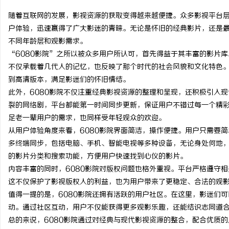
随着互联网的发展，影视资源的获取变得越来越便捷。众多影视平台层
户体验，迅速赢得了广大影迷的青睐。无论是怀旧的经典影片，还是最
不同年龄层和观影需求。
“6080影院”之所以被众多用户所认可，首先得益于其丰富的影片库
杭
不仅承载着几代人的记忆，也反映了那个时代的社会风貌和文化特色
到高清版本，满足影迷们的怀旧情结。
此外，6080影院不仅注重经典影视资源的整理和呈现，还积极引入
裂的网络剧，平台都能第一时间同步更新，保证用户不错过每一个精彩
足老一辈用户的需求，也同样受年轻观众的欢迎。
从用户体验角度来看，6080影院界面简洁，操作便捷。用户只需要
多终端同步，包括电脑、手机、智能电视等多种设备，无论身处何地，
的影片分类和搜索功能，方便用户快速找到心仪的影片。
信
内容丰富的同时，6080影院对版权问题也格外重视。平台严格遵守
这不仅保护了影视版权人的利益，也为用户带来了更稳定、合法的观
值得一提的是，6080影院还拥有活跃的用户社区。在这里，影迷们
动。通过社区互动，用户不仅能获得更多观影乐趣，还能结识志同道
总的来说，6080影院通过对经典与现代影视资源的整合，配合优质