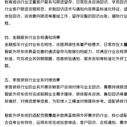
教育培训行业注重客户服务与跟进留存，日常包含咨询回访、学员回
锡条，焊锡球，焊锡丝，
行业客户跟进流程规范，多数回访话术与通知内容具备标准化特征，
体验回访、咨询意向跟进等基础工作，留存完整的回访台账。辅助行
6337锡条，巨一，焊锡
息
程。
四、金融服务行业合规通知场景
金融相关行业对业务合规性、流程溯源性有着严格要求，日常存在大
智能外呼系统具备完善的通话留存与数据归档能力，可满足行业合规
标准，可完成业务到期提醒、信息核验通知、服务告知等标准化外呼
题。
港
五、家居装修行业业务对接场景
家居装修行业的业务开展依赖客户咨询对接与业主回访，需要持续跟
智能外呼系统可完成前期业主需求摸排、装修服务咨询、售后回访等
修偏好、对接进度等信息，为后续人工精准对接提供参考。适配装修
智能外呼系统的适配范围覆盖多数具备商用外呼需求的行业，核心适
合自身业务特性，运用系统完成拓客筛选、客户回访、合规通知、需