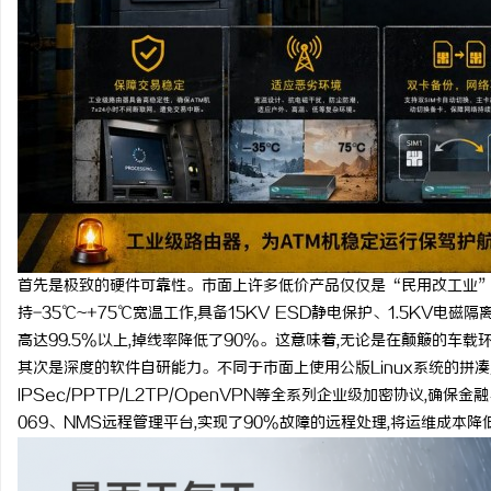
首先是极致的硬件可靠性。市面上许多低价产品仅仅是“民用改工业”
持-35℃~+75℃宽温工作,具备15KV ESD静电保护、1.5KV
高达99.5%以上,掉线率降低了90%。这意味着,无论是在颠簸的车
其次是深度的软件自研能力。不同于市面上使用公版Linux系统的拼凑
IPSec/PPTP/L2TP/OpenVPN等全系列企业级加密协议,确
069、NMS远程管理平台,实现了90%故障的远程处理,将运维成本降