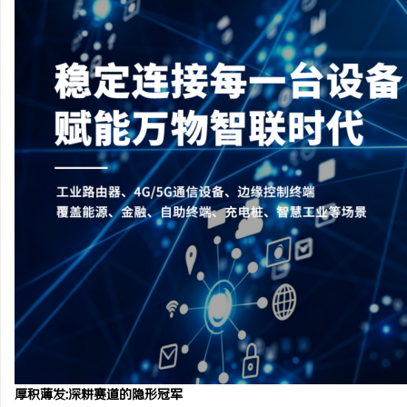
深入解析The Row品牌：奢华时尚的典范与
全面解析云电影网：新时
设计哲学
台
息
港
厚积薄发:深耕赛道的隐形冠军