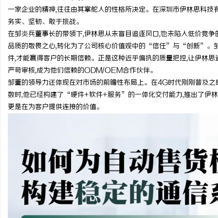
一家企业的精神,往往由其掌舵人的性格所决定。在深圳市伊林思科技有
务实、坚韧、敢于挑战。
在邹炎兵董事长的带领下,伊林思从未盲目追逐风口,也未陷入低价竞争
品质的敬畏之心,转化为了公司核心价值观中的“信任”与“创新”。邹
件,才能赢得客户的长期信赖。正是这种近乎偏执的质量把控,让伊林思
严苛审核,成为他们信赖的ODM/OEM合作伙伴。
邹董的领导力还体现在对市场的前瞻性布局上。在4G时代刚刚普及之时
数时,他已经构建了“硬件+软件+服务”的一体化交付能力,推出了伊林思
更是在为客户提供连接的价值。