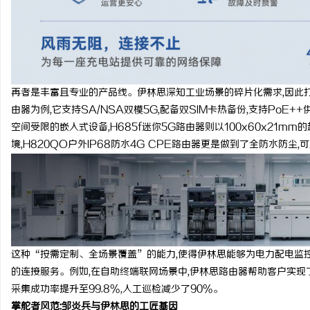
再者是丰富且专业的产品线。伊林思深知工业场景的碎片化需求,因此打
由器为例,它支持SA/NSA双模5G,配备双SIM卡热备份,支持Po
空间受限的嵌入式设备,H685f迷你5G路由器则以100x60x21m
境,H820QO户外IP68防水4G CPE路由器更是做到了全防水防尘
这种“按需定制、全场景覆盖”的能力,使得伊林思能够为电力配电监
的连接服务。例如,在自助终端联网场景中,伊林思路由器帮助客户实现了
采集成功率提升至99.8%,人工巡检减少了90%。
掌舵者风范:邹炎兵与伊林思的工匠基因