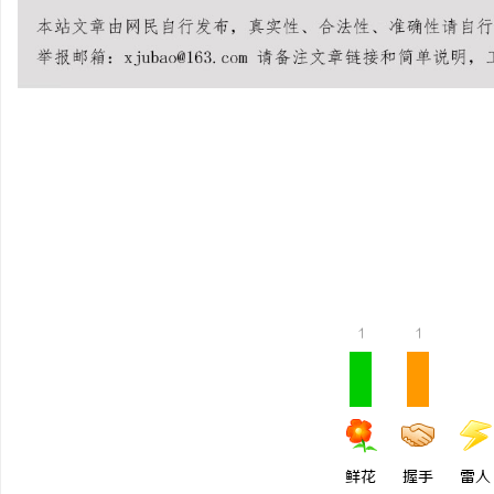
杭
1
1
信
鲜花
握手
雷人