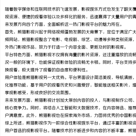
随着数字媒体和互联网技术的飞速发展，影视娱乐方式也发生了翻天
视资源、便捷的观看体验以及多样化的服务，迅速赢得了大量用户的
来发展方向四个方面，全面解析这一热门影视平台的魅力所在。
首先，熊猫影视兴起于网络视频蓬勃发展的大背景下，定位于满足广
杭
频网站，熊猫影视整合了电影、电视剧、综艺、动漫等多种类别资源
外热门影视作品，致力于打造一个内容全面、更新及时的影视库。
平台特色方面，熊猫影视不仅拥有海量的影片资源，还注重播放的流
况一般的环境下，也能保证观影体验的流畅无卡顿。同时，平台支持
换观看，极大提升了观看的自由度和便利性。
用户体验是熊猫影视另一大优势。平台界面设计简洁美观，导航清晰
化推荐功能，基于用户的观看历史和兴趣爱好，智能推送相关影片，
享观影感受，形成良好的交流氛围。
信
未来发展方面，熊猫影视计划加大原创内容的投入，与影视制作公司
核心竞争力。同时，将结合人工智能和大数据技术，在内容筛选、推
户满意度。此外，熊猫影视也在探索海外市场，力图将优秀的中国影
综上所述，熊猫影视作为一款综合性影视娱乐平台，通过丰富的影视
用户首选的观影视平台。随着技术的不断进步和内容的不断丰富，熊