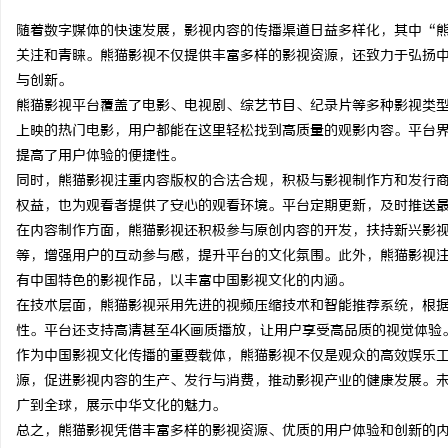
随着数字媒体的快速发展，影视内容的传播渠道日益多样化，其中“
关注和青睐。熊猫影视不仅提供丰富多样的影视资源，还致力于弘扬
与创新。
熊猫影视平台覆盖了电影、电视剧、综艺节目、纪录片等多种影视类
杭
上映的热门电影，用户都能在这里轻松找到高质量的观影内容。平台
提高了用户体验的便捷性。
同时，熊猫影视注重内容版权的合法合规，积极与影视制作方和发行
权益，也为观看者提供了安心的观看环境。平台定期更新，及时推送
在内容制作方面，熊猫影视还积极参与原创内容的开发，扶持新兴影
等，增强用户的互动参与感，提升平台的文化氛围。此外，熊猫影视
有中国特色的影视作品，以丰富中国影视文化的内涵。
在技术层面，熊猫影视采用先进的视频压缩技术和智能推荐系统，根
信
性。平台还支持高清甚至4K画质播放，让用户享受高品质的视觉体验
作为中国影视文化传播的重要载体，熊猫影视不仅是观众的高效娱乐
源，促进影视内容的生产、发行与消费，推动影视产业的健康发展。
广到全球，展示中华文化的魅力。
总之，熊猫影视凭借丰富多样的影视资源、优质的用户体验和创新的