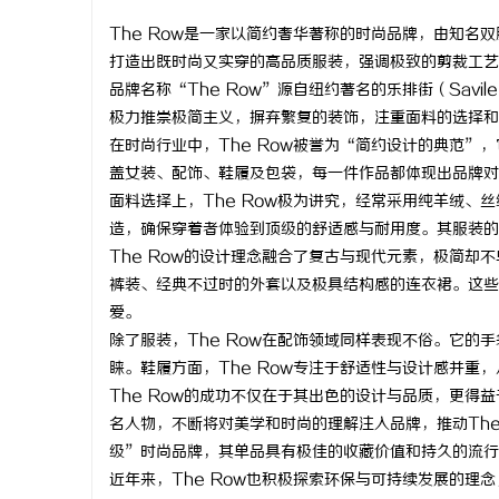
The Row是一家以简约奢华著称的时尚品牌，由知名
打造出既时尚又实穿的高品质服装，强调极致的剪裁工艺
品牌名称“The Row”源自纽约著名的乐排街（Savi
极力推崇极简主义，摒弃繁复的装饰，注重面料的选择和
杭
在时尚行业中，The Row被誉为“简约设计的典范”
盖女装、配饰、鞋履及包袋，每一件作品都体现出品牌对
面料选择上，The Row极为讲究，经常采用纯羊绒
造，确保穿着者体验到顶级的舒适感与耐用度。其服装的
The Row的设计理念融合了复古与现代元素，极简
裤装、经典不过时的外套以及极具结构感的连衣裙。这些
爱。
除了服装，The Row在配饰领域同样表现不俗。它
信
睐。鞋履方面，The Row专注于舒适性与设计感并重
The Row的成功不仅在于其出色的设计与品质，更得
名人物，不断将对美学和时尚的理解注入品牌，推动Th
级”时尚品牌，其单品具有极佳的收藏价值和持久的流行
近年来，The Row也积极探索环保与可持续发展的