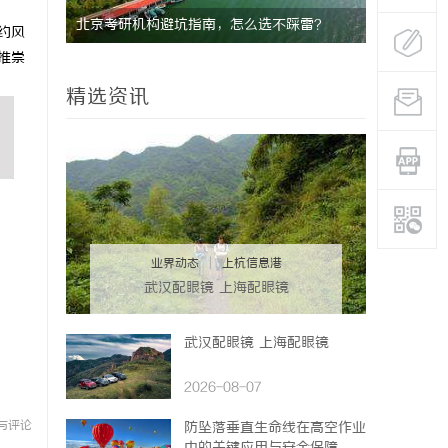
没花钱，
北京考研机构避坑指南，怎么选不踩雷？
贝净 AC
约风
推崇
全解析
精选资讯
业界动态
|
上杭信息港
武汉配眼镜 上海配眼镜
武汉配眼镜 上海配眼镜
2026-08-07
与评论
防坠落垂直生命线在高空作业