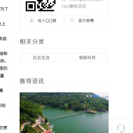
Get最新资讯
是为了
加入QQ群
官方微博
念上
线涵
相关分类
细制
社会生活
智能科技
场。
落的
喜
推荐资讯
青
的知
的责