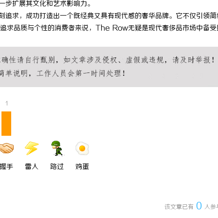
进一步扩展其文化和艺术影响力。
居环境的首选——长寿实木门详解
开店最怕“搜不到”为什么隔壁店铺
的苛刻追求，成功打造出一个既经典又具有现代感的奢华品牌。它不仅引领简
追求品质与个性的消费者来说，The Row无疑是现代奢侈品市场中备受
ai却天天给他免费派单？
1
握手
雷人
路过
鸡蛋
0
该文章已有
人参