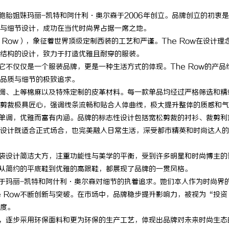
双胞胎姐妹玛丽-凯特和阿什利·奥尔森于2006年创立。品牌创立的初衷
与细节设计，成功在当代时尚界占据一席之地。
le Row），象征着世界顶级定制西装的工艺和严谨。The Row在设计理
结构的设计，致力于打造优雅且耐穿的服装。
，它不仅仅是一个服装品牌，更是一种生活方式的体现。The Row的产品
品质与细节的极致追求。
、丝绸、上等棉麻以及特殊定制的皮革材料。每一款单品均经过严格筛选和精
剪裁极具匠心，强调线条流畅和贴合人体曲线，极大提升整体的质感和气
却不单调，优雅而富有内涵。品牌的标志性设计包括宽松剪裁的衬衫、裁剪利
设计既适合正式场合，也完美融入日常生活，深受都市精英和时尚达人的
的手袋设计简洁大方，注重功能性与美学的平衡，受到许多明星和时尚博主的
，从简约的平底鞋到优雅的高跟鞋，都展现了品牌的一贯风格。
益于玛丽-凯特和阿什利·奥尔森对细节的执着追求。她们本人作为时尚界
e Row不断创新与突破。在市场中，品牌稳步提升影响力，被视为“投资
度。
理念，逐步采用环保面料和更为环保的生产工艺，体现出品牌对未来时尚生态