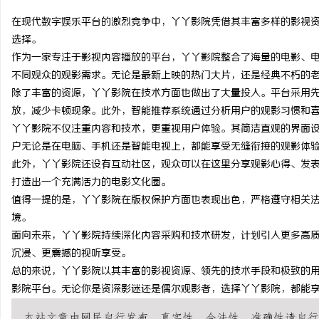
在现代数字娱乐平台的激烈竞争中，丫丫影院凭借其丰富多样的影视
选择。
作为一家专注于影视内容播放的平台，丫丫影院整合了海量的电影、
不同观众的观影需求。无论是最新上映的热门大片，还是经典不朽的
杭
除了丰富的资源，丫丫影院在技术方面也做出了大量投入。平台采用
放，减少卡顿现象。此外，智能推荐系统通过分析用户的观影习惯和
丫丫影院不仅注重内容和技术，更重视用户体验。其简洁直观的界面
户无论是在电脑、手机还是智能电视上，都能享受无缝衔接的观影体
此外，丫丫影院还设有互动社区，观众可以在这里分享观影心得、发
打造出一个充满活力的电影文化圈。
值得一提的是，丫丫影院在版权保护方面也表现出色，严格遵守相关
境。
信
面向未来，丫丫影院持续深化内容采购和技术研发，计划引入更多高质
沉浸、更震撼的视听享受。
总的来说，丫丫影院以其丰富的影视资源、领先的技术手段和极致的
影院平台。无论你是资深影迷还是偶尔观影者，选择丫丫影院，都能