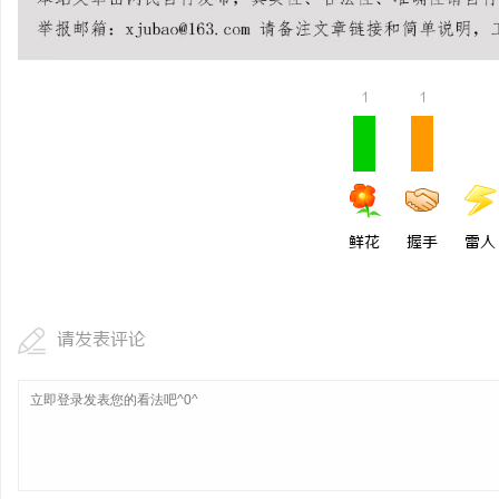
770PF-200纯树脂细
应用
息
1
1
鲜花
握手
雷人
港
请发表评论