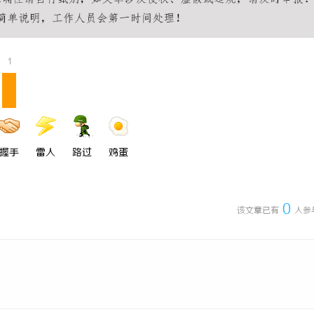
充电桩项目软件开发商，究竟藏着
激光切管机：现代制造业的革命性工
诀？
1
握手
雷人
路过
鸡蛋
0
该文章已有
人参