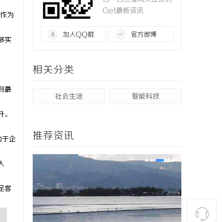
Get最新资讯
）作为
加入QQ群
官方微博
够实
，
相关分类
到最
社会生活
智能科技
升。
推荐资讯
助于企
人
足客