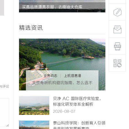
具
买高品质漂亮衣服，去南油大仓库
打造温馨家
精选资讯
业界动态
|
上杭信息港
北京考研机构避坑指南，怎么选不
与评论
踩雷？
贝净 AC 国际医疗实验室，
标准化研发体系全解析
2026-08-07
泰山科技学院：创新育人引领