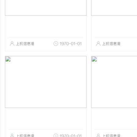
上杭信息港
1970-01-01
上杭信息港
上杭信息港
1970-01-01
上杭信息港