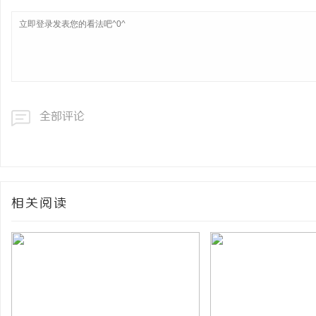
全部评论
相关阅读