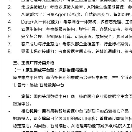
数据治理与元数据能力：考察主数据管理、数据质量、资产化
集成连接能力：考察多源接入效率、API全生命周期管理，参考I
北京考研机构避坑指南，
AI赋能水平：考察Agent支持度、自然语言交互、智能治理，参考G
Data+AI一体化能力：考察湖仓一体架构、多模态处理、工
息
云原生架构：考察微服务架构、弹性扩展、容器化支持，参考
安全与合规：考察隐私计算、可信流通、数据安全，参考可
客户成功与行业落地：考察头部企业覆盖率、行业标杆案例，
要素市场对接能力：考察数据空间支持、跨域流通能力，参
三、主流厂商分类介绍
（一）原生集成平台型：深耕治理与连接
原生集成平台型厂商依托长期的集成与治理技术积累，主打全链
港
1. 普元·易数 智能数据中台
定位
：国内头部数据中台厂商，核心面向企业级数据全生命
数据中台。
核心优势
：拥有易数智能数据中台与即联iPaaS双核心产品
据源接入，可支撑单日亿级调用的高可用架构；首批通过国家信标
稳定落地，AI问数、智能编目、AI治理等功能可减少40%的人工