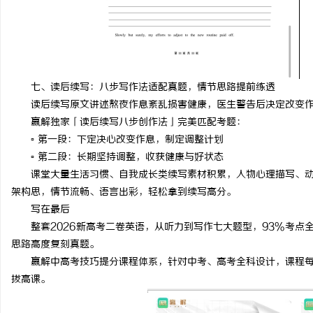
七、读后续写：八步写作法适配真题，情节思路提前练透
读后续写原文讲述熬夜作息紊乱损害健康，医生警告后决定改变作
赢解独家「读后续写八步创作法」完美匹配考题：
▫️ 第一段：下定决心改变作息，制定调整计划
▫️ 第二段：长期坚持调整，收获健康与好状态
课堂大量生活习惯、自我成长类续写素材积累，人物心理描写、
架构思，情节流畅、语言出彩，轻松拿到续写高分。
写在最后
整套2026新高考二卷英语，从听力到写作七大题型，93%考
思路高度复刻真题。
赢解中高考技巧提分课程体系，针对中考、高考全科设计，课程
拔高课。