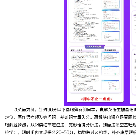
以英语为例，针对90分以下基础薄弱的同学，赢解英语主推基础
定位、写作语病频发等问题，基础题大量失分。赢解基础课立足真题
础解题步骤。从阅读细节定位法、完形语境分析法，到语法填空基础
统学习，短时间内实现提分20-50分，稳稳跨过及格线，补齐底层短板