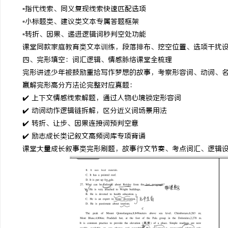
▫️指代线索、同义复现线索快速匹配选项
▫️小标题类、建议类文本专属答题框架
▫️转折、因果、递进逻辑词秒判空处功能
课堂同款家庭教育类文本训练，段落排布、挖空位置、选项干扰
四、完形填空：词汇逻辑、情感脉络课堂全梳理
完形讲述少年被鼓励重拾写作梦想的故事，考察形容词、动词、
赢解完形高分方法论完整对应真题：
✔️ 上下文情感线索解题，通过人物心境锁定形容词
✔️ 动词动作逻辑链拆解，区分近义词场景用法
✔️ 转折、让步、因果连接词预判空意
✔️ 励志成长类记叙文高频词库专项背诵
课堂大量成长叙事类完形刷题，故事行文节奏、考点词汇、逻辑