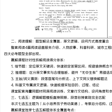
二、阅读理解：题型解法全覆盖，原文逻辑、设问方式高度重合
整套阅读4篇阅读涵盖服务介绍、人物故事、科普科研、城市工程
四大必考题型全部出现。
赢解课程针对性拆解阅读得分体系：
1. 细节题：定位原文关键词，快速锁定答案区间，规避偷换概念
2. 推理题：区分原文事实与合理推断，避开“无中生有”易错选
3. 主旨/词义猜测：段落首尾句分析法、上下文同义替换解题法
4. 科普文专属读文逻辑，快速梳理实验目的、过程、结论
课堂配套海量同题材同源阅读训练，文章行文结构、设问角度和
三、七选五：逻辑解题模板直接照搬，段落衔接套路完全匹配
本次七选五主题为「从小培养孩子劳动美德」，考察总分结构、
赢解课堂独家七选五解题体系全覆盖考点：