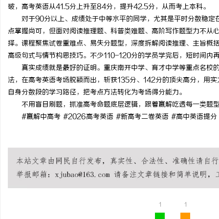
破，高考英语从41.5分上升至84分，提升42.5分，从而考上本科。
对于90分以上、成绩处于中等水平的同学，尤其是平时分数稳定在
点掌握尚可，但面对阅读推理题、科普类难题、高阶写作题型力不从
择。课程聚焦试卷重难点、易失分题型，深度拆解阅读推理、主旨概
高级句式与情节构思技巧。不少110-120分的学员学完后，短时间内
真实成绩就是最好的证明。重庆南开中学、育才中学等重点名校
法，在高考英语考场脱颖而出，斩获135分、142分的顶尖高分，用
自身分数段的学习路径，把考点方法转化为考场得分能力。
不用盲目刷题，抓准高考命题底层逻辑，跟着赢解吃透每一类题
#赢解中高考 #2026高考英语 #新高考二卷英语 #高中英语提分
1
1