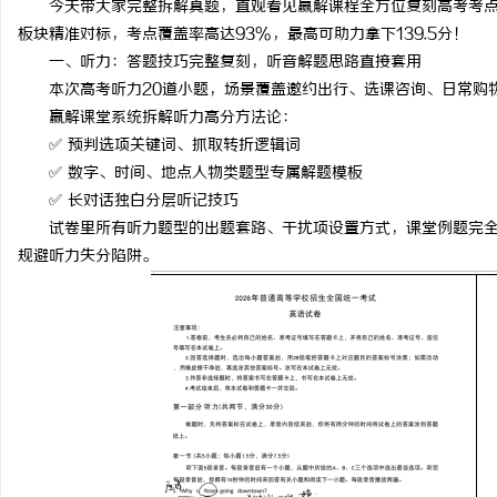
今天带大家完整拆解真题，直观看见赢解课程全方位复刻高考考
板块精准对标，考点覆盖率高达93%，最高可助力拿下139.5分！
一、听力：答题技巧完整复刻，听音解题思路直接套用
本次高考听力20道小题，场景覆盖邀约出行、选课咨询、日常购
赢解课堂系统拆解听力高分方法论：
杭
✅ 预判选项关键词、抓取转折逻辑词
✅ 数字、时间、地点人物类题型专属解题模板
✅ 长对话独白分层听记技巧
试卷里所有听力题型的出题套路、干扰项设置方式，课堂例题完
规避听力失分陷阱。
信