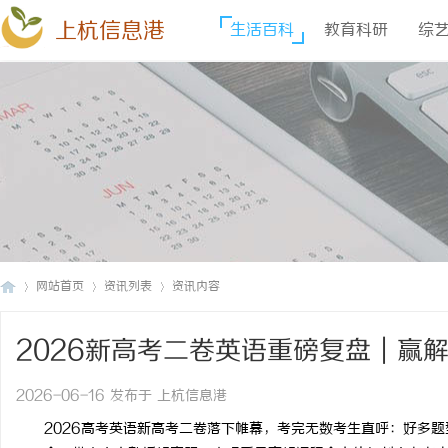
上杭信息港
生活百科
教育科研
综
网站首页
资讯列表
资讯内容
2026新高考二卷英语重磅复盘｜赢
上
›
›
›
盖，稳拿139.5分！
2026-06-16 发布于 上杭信息港
2026高考英语新高考二卷落下帷幕，考完无数考生直呼：好多