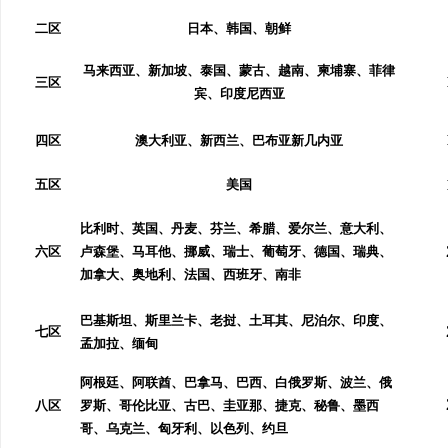
条、
买商标：严查资质，安全交割
万山牌高品质焊
二区
日本、韩国、朝鲜
球与无铅焊锡丝
马来西亚、新加坡、泰国、蒙古、越南、柬埔寨、菲律
息
三区
宾、印度尼西亚
四区
澳大利亚、新西兰、巴布亚新几内亚
五区
美国
比利时、英国、丹麦、芬兰、希腊、爱尔兰、意大利、
六区
卢森堡、马耳他、挪威、瑞士、葡萄牙、德国、瑞典、
加拿大、奥地利、法国、西班牙、南非
港
巴基斯坦、斯里兰卡、老挝、土耳其、尼泊尔、印度、
七区
孟加拉、缅甸
阿根廷、阿联酋、巴拿马、巴西、白俄罗斯、波兰、俄
八区
罗斯、哥伦比亚、古巴、圭亚那、捷克、秘鲁、墨西
哥、乌克兰、匈牙利、以色列、约旦