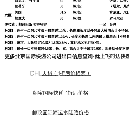
西班牙、马耳他
20
标准1
伊朗、巴林
葡萄牙
30
标准2
卡塔尔、几
美国
31.5
标准2
肯尼亚、尼
六区
加拿大
30
标准1
罗马尼亚
伊拉克：邮路阻断 暂停收寄
十区
台湾
标准1：任何一边的尺寸都不得超过1.5米，长度和长度以外的最大横周合计不得超
标准2：任何一边的尺寸都不得超过1.05米，长度和长度以外的最大横周合计不得
标准3：东京、大阪指定区域为1.8米X3米，其他地区执行标准1。
标准4：最长一边不得超过0.6米，长、宽、高合计不得超过0.9米。圆卷型长度不得
更多
北京国际快递公司
进出口信息查询-就上
飞时达快
DHL大货（1折后价格表）
淘宝国际快递 1折后价格
邮政国际海运水陆路价格