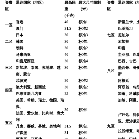
资费
通达国家（地区）
最高限
最大尺寸限制
资费
通达国家（
区
重
（米）
区
(千克)
香港
40
标准1
斯里兰卡、
一区
澳门
31.5
标准2
巴基斯坦
日本
30
标准3
七区
尼泊尔
二区
韩国
30
标准1
孟加拉
朝鲜
30
标准2
印度
马来西亚
40
标准1
圭亚那、巴
印度尼西亚
30
标准4
巴西、古巴
三区
新加坡、泰国、柬埔寨、越
30
标准1
墨西哥、哥
八区
南、蒙古
斯
菲律宾
20
标准2
阿根廷
澳大利亚、新西兰
30
标准2
阿联酋、匈
四区
巴布亚新几内亚
25
标准1
加蓬、科威
英国、希腊、瑞士、德国、瑞
加纳、阿曼
典、
30
标准1
法国、爱尔兰、比利时、意大
卢旺达、科
利
亚、爱沙尼
五区
丹麦、挪威、芬兰、奥地利
31.5
标准1
九区
拉脱维亚、
卢森堡
31
标准1