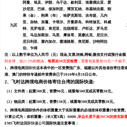
阿曼、埃及、伊朗、乌干达、叙利亚、埃塞俄比亚、爱
沙尼亚、巴林、保加利亚、博茨瓦纳、布基纳法索、刚
果（金）、刚果（布）、哈萨克斯坦、吉布提、几内
亚、加纳、加蓬、卡塔尔、开曼群岛、科特迪瓦、科威
九区
特、克罗地亚、肯尼亚、拉脱维亚、卢旺达、罗马尼
亚、马达加斯加、马里、摩洛哥、莫桑比克、尼日尔、
尼日利亚、塞内加尔、塞浦路斯、突尼斯、沙特阿拉
伯、乍得
注：以上数字单位为人民币（元）现金,支票,转账,网银,微信支付或预付金额
到全球，加21.5%的燃油，
每票加30元安检费
，需要包装要加10元一个箱子,
1、跨境电商
国际快递
本表中的一区资费指广东、福建以外其他省份寄往香港
港、澳门的特快专递邮件资费表已于2010年4月10日公布。
2、飞时达跨境电商价格寄往台湾的国际快递:
（1）文件类：起重500克，资费90元，续重每500克或其零数30元。
（2）物品类：起重500克，资费130元，续重每500克或其零数30元。
3、
跨境电商国际快件的体积重量大于实际重量的必须按体积重量计收资费。
计算公式为：体积重量=（长X宽X高）/6000 ,
单边长度不超39CM的按实际
EMS飞时达
国际快递公司
国际快递注意事项：