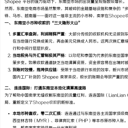
Shopee 平台的强力驱动下，东南亚市场的出货量呈现指数级增长。
然而，东南亚电商市场虽然繁荣，其破碎的金融基础设施和复杂的“
铢、马币、越南盾……面对这一堆非主流的小币种，卖家在
Shopee
一、 东南亚小币种收款的“三大隐形大山”
多重汇率盘剥，利润稀释严重
：大部分传统的收款机构无法做到东南
杭
在当地强行兑换成美元，再由美元兑换成人民币。这两次换汇意
行和中间行层层扒皮。
当地税务与外汇管制极其严格
：以印尼和泰国为代表的东南亚国
策多变。如果收款通道缺乏当地清算资质，资金很容易在出境时
到账时效慢，拖垮供应链
：受限于当地银行系统的效率，新兴市
国内工厂补货的 Shopee 卖家来说，极长的账期会导致严重的
二、 连连国际：打通东南亚本地化清算高速路
信
为了帮助中国卖家无缝收割东南亚的流量红利，连连国际（LianLian
局，重新定义了
Shopee收款
的新标准。
本地币种直收，零二次汇损
：连连通过与东南亚各主流国家顶级商
西亚林吉特（MYR）、菲律宾比索（PHP）等本币原币种入账