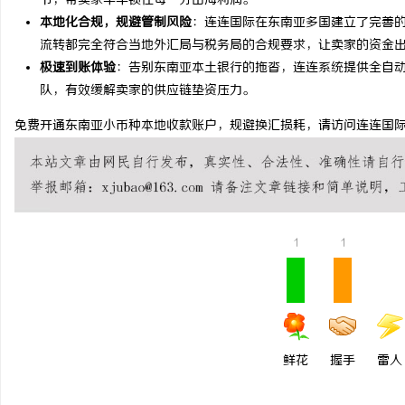
节，帮卖家牢牢锁住每一分出海利润。
本地化合规，规避管制风险
：连连国际在东南亚多国建立了完善的合
揭秘！专业充电桩项目软
流转都完全符合当地外汇局与税务局的合规要求，让卖家的资金
哪些行业秘诀？
极速到账体验
：告别东南亚本土银行的拖沓，连连系统提供全自
息
队，有效缓解卖家的供应链垫资压力。
免费开通东南亚小币种本地收款账户，规避换汇损耗，请访问连连国际官方网站： htt
1
1
港
鲜花
握手
雷人