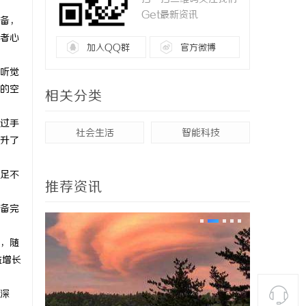
Get最新资讯
备，
者心
加入QQ群
官方微博
听觉
的空
相关分类
过手
社会生活
智能科技
升了
足不
推荐资讯
备完
，随
益增长
深