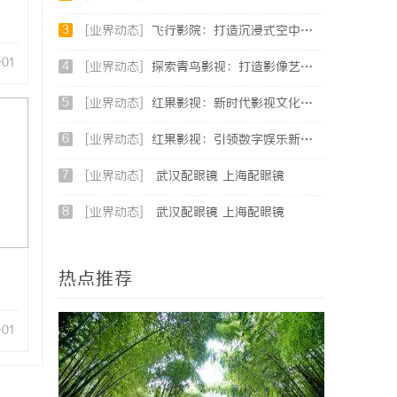
3
[业界动态]
飞行影院：打造沉浸式空中观影体验的新革命
-01
4
[业界动态]
探索青鸟影视：打造影像艺术的全新体验与未来发展
5
[业界动态]
红果影视：新时代影视文化发展的创新引擎与力量
6
[业界动态]
红果影视：引领数字娱乐新时代的创新典范
7
[业界动态]
武汉配眼镜 上海配眼镜
8
[业界动态]
武汉配眼镜 上海配眼镜
热点推荐
-01