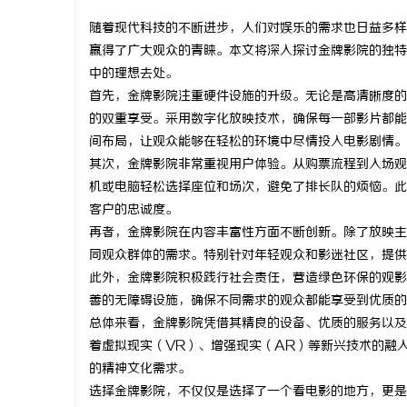
随着现代科技的不断进步，人们对娱乐的需求也日益多样
赢得了广大观众的青睐。本文将深入探讨金牌影院的独特
中的理想去处。
首先，金牌影院注重硬件设施的升级。无论是高清晰度的
杭
的双重享受。采用数字化放映技术，确保每一部影片都能
间布局，让观众能够在轻松的环境中尽情投入电影剧情。
其次，金牌影院非常重视用户体验。从购票流程到入场观
机或电脑轻松选择座位和场次，避免了排长队的烦恼。此
客户的忠诚度。
再者，金牌影院在内容丰富性方面不断创新。除了放映主
同观众群体的需求。特别针对年轻观众和影迷社区，提供
此外，金牌影院积极践行社会责任，营造绿色环保的观影
信
善的无障碍设施，确保不同需求的观众都能享受到优质的
总体来看，金牌影院凭借其精良的设备、优质的服务以及
着虚拟现实（VR）、增强现实（AR）等新兴技术的融
的精神文化需求。
选择金牌影院，不仅仅是选择了一个看电影的地方，更是