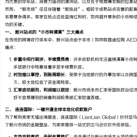
为代表的中东站，消费力强劲的澳洲站，以及处于电商爆发期的拉美
然而，“新市场”往往伴随着“新挑战”。相较于成熟站点完善的配
系要复杂得多。卖家在抢占这些蓝海红利时，如何避开复杂的小币种
功的关键。
一、 新兴站点的“小币种清算”三大痛点
杭
在传统的跨境收付体系中，新兴站点由于本币（如阿联酋迪拉姆 AED
痛点：
多重中间行剥涉，手续费昂贵
：许多收款机构无法直接清算小币
多层银行中转意味着多层手续费扒皮。
时效难以掌控，到账周期长
：受限于当地银行的办事效率以及跨
久，极大地拉低了资金周转率。
汇率波动剧烈，利润难以锁定
：新兴市场本币汇率受国际政治经
好不容易赚到的销售利润极易被汇率贬值吞噬。
信
二、 连连国际：一键开通全球本地化收款账户
为了帮助卖家无缝出海掘金，连连国际（LianLian Global）
了新兴市场的金融壁垒，为卖家提供一站式的
亚马逊收款
升级体验。