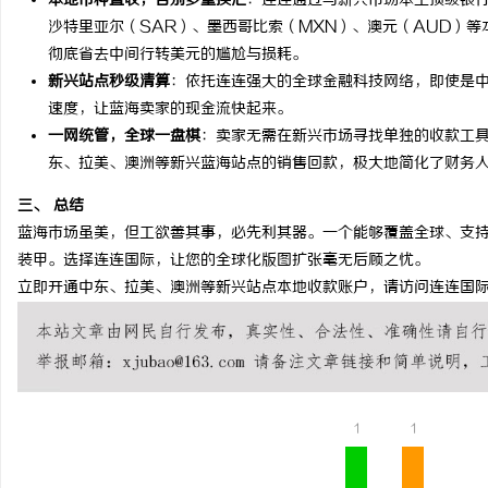
本地币种直收，告别多重换汇
：连连通过与新兴市场本土顶级银行
沙特里亚尔（SAR）、墨西哥比索（MXN）、澳元（AUD）
槟榔代理行业发展现状及
彻底省去中间行转美元的尴尬与损耗。
新兴站点秒级清算
：依托连连强大的全球金融科技网络，即使是
息
速度，让蓝海卖家的现金流快起来。
一网统管，全球一盘棋
：卖家无需在新兴市场寻找单独的收款工
东、拉美、澳洲等新兴蓝海站点的销售回款，极大地简化了财务
三、 总结
蓝海市场虽美，但工欲善其事，必先利其器。一个能够覆盖全球、支
装甲。选择连连国际，让您的全球化版图扩张毫无后顾之忧。
立即开通中东、拉美、澳洲等新兴站点本地收款账户，请访问连连国际官方网站： htt
港
1
1