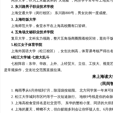
同济大学
，
作为土木建筑界的“天花板”，同济学子常年年工地实习
探索The Row：奢华极简主义时尚品牌的崛
飞行
2.
东川路男子职业技术学校
上海交通大学（闵行校区）
东川路800号，男女比例一度成梗
。
起与魅力解析
息
3.
上海吃饭大学
上海师范大学
，
食堂水平在上海高校圈有口皆碑
。
4.
五角场文秘职业技术学院
复旦大学
，
文科实力领跑，整片五角场商圈围着校区转，逛街干
5.
松江女子体育学院
上海外国语大学（松江校区）
，
女生比例高，体育课考核严得出
6
松江大学城·七校
大乱斗
七校阵容：东华、华政、上外、上经贸大、立信、工技大、视觉
港
是常规操作，交友社交范围直接拉满。
来上海读大
（民间
1.
梅雨季从6月持续到7月，除湿袋按箱囤。 北方同学第一年来
2.
松江大学城到市区约等于一次短途旅行。 地
铁9
号线是你的命脉
3.
上海高校食堂排名是社交货币。 东华的蟹粉小笼、同济的大排
4.
上海的夏天，蟑螂不大，但白蚁
能多到
会让你怀疑人生。6月