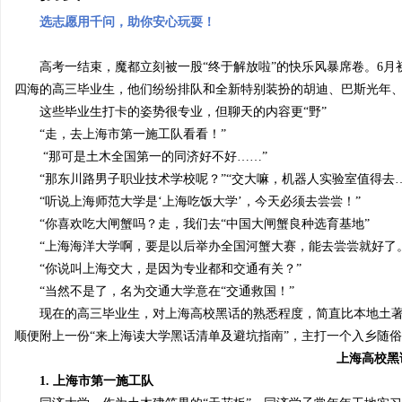
选志愿用千问
，
助你安心玩耍！
高考一结束，魔都立刻被一股“终于解放啦”的快乐风暴席卷
。6月
四海的
高三毕业生
，他们纷纷排队和
全新特别装扮
的
胡迪、巴斯光年
杭
这些毕业生打卡的姿势很专业，但聊天的内容更“野”
“走，去上海市第一施工队看看！”
“那
可是土木全国第一的
同济好不好
……
”
“那东川路男子职业技术学校呢？”
“
交大嘛，机器人实验室
值得去
“听说上海师范大学是‘上海吃饭大学’，今天必须去尝尝！”
“你喜欢吃大闸蟹吗？走，我们去“中国大闸蟹良种选育基地”
“上海海洋大学啊，要是以后举办全国河蟹大赛，能去尝尝就好了
“你说叫上海交大，是因为专业都和交通有关？”
信
“当然不是了，名为交通大学意在“交通救国！”
现在的高三
毕业
生
，
对上海高校黑话的熟悉程度，简直比本地土
顺便附上一份“来上海读大学
黑话清单及避坑指南
”，主打一个入乡随
上海高校黑
1.
上海市第一施工队