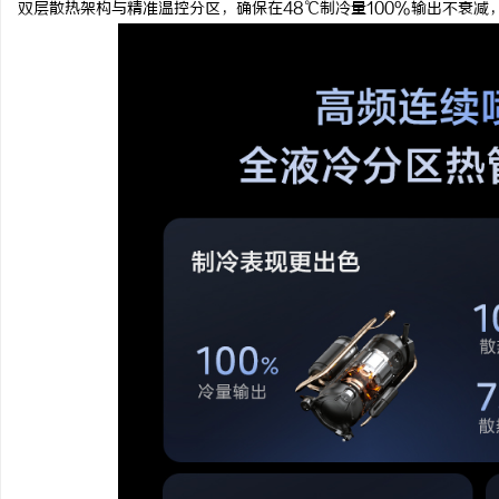
双层散热架构与精准温控分区，确保在48℃制冷量100%输出不衰减
揭秘！专业充电桩项目软件开发商，究竟藏着
激光切管机：现代制造业
哪些行业秘诀？
息
港