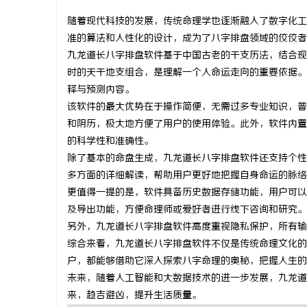
随着现代科技的发展，传统命理学也逐渐融入了数字化工
准的算法和人性化的设计，成为了八字排盘领域的佼佼者
九龙道长八字排盘软件基于中国古老的干支历法，结合现
时的天干地支组合，是理解一个人命运走向的重要依据。
杭
释与预测内容。
该软件的最大优势在于操作简便，无需过多专业知识，普
和阴历，极大地方便了用户的使用体验。此外，软件内置
的科学性和准确性。
除了基本的命盘生成，九龙道长八字排盘软件还支持个性
多方面的详细解读，帮助用户更好地把握自身命运的脉络
更值得一提的是，软件具备历史数据存储功能，用户可以
及导出功能，方便命理师或爱好者进行线下咨询和研究。
信
另外，九龙道长八字排盘软件高度重视隐私保护，所有输
综合来看，九龙道长八字排盘软件不仅是传统命理文化的
户，都能够借助它深入探索八字命理的奥秘，把握人生的
未来，随着人工智能和大数据技术的进一步发展，九龙道
来，趋吉避凶，提升生活质量。