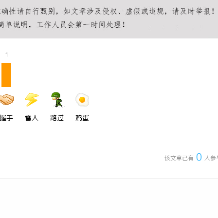
工艺护城河”：商业秘密律师如何
770PF-200纯树脂细粉：优质材
“Know-how”
应用
1
握手
雷人
路过
鸡蛋
0
该文章已有
人参