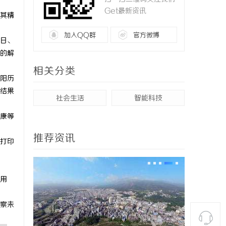
Get最新资讯
其精
加入QQ群
官方微博
日、
的解
相关分类
阳历
结果
社会生活
智能科技
康等
推荐资讯
打印
用
察未