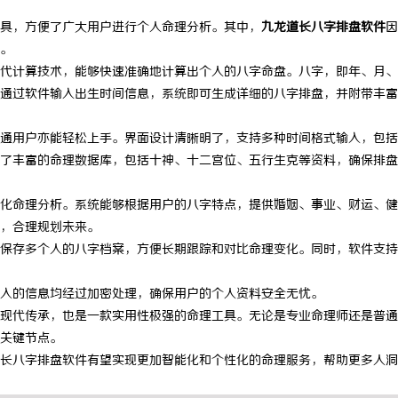
具，方便了广大用户进行个人命理分析。其中，
九龙道长八字排盘软件
因
。
代计算技术，能够快速准确地计算出个人的八字命盘。八字，即年、月、
通过软件输入出生时间信息，系统即可生成详细的八字排盘，并附带丰富
通用户亦能轻松上手。界面设计清晰明了，支持多种时间格式输入，包括
了丰富的命理数据库，包括十神、十二宫位、五行生克等资料，确保排盘
化命理分析。系统能够根据用户的八字特点，提供婚姻、事业、财运、健
，合理规划未来。
保存多个人的八字档案，方便长期跟踪和对比命理变化。同时，软件支持
入的信息均经过加密处理，确保用户的个人资料安全无忧。
现代传承，也是一款实用性极强的命理工具。无论是专业命理师还是普通
关键节点。
长八字排盘软件有望实现更加智能化和个性化的命理服务，帮助更多人洞