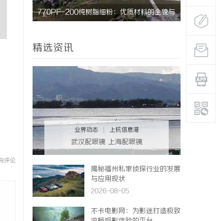
料的全貌与
决胜高端博弈：北京知识产权律师在疑难复杂
案件中的破局之道
精选资讯
业界动态
|
上杭信息港
武汉配眼镜 上海配眼镜
与评论
揭秘福州私家侦探行业的发展
与应用现状
2026-08-05
不卡电影网：为影迷打造极致