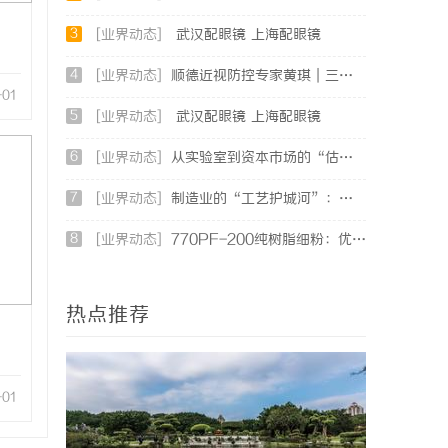
3
[业界动态]
武汉配眼镜 上海配眼镜
4
[业界动态]
顺德近视防控专家黄琪｜三甲眼科背景，青少年分层近视管理医
-01
5
[业界动态]
武汉配眼镜 上海配眼镜
6
[业界动态]
从实验室到资本市场的“估值倍增器”：专利律师如何重塑硬科技企业的融资逻辑
7
[业界动态]
制造业的“工艺护城河”：商业秘密律师如何守住车间里的“Know-how”
8
[业界动态]
770PF-200纯树脂细粉：优质材料的全貌与应用
热点推荐
-01