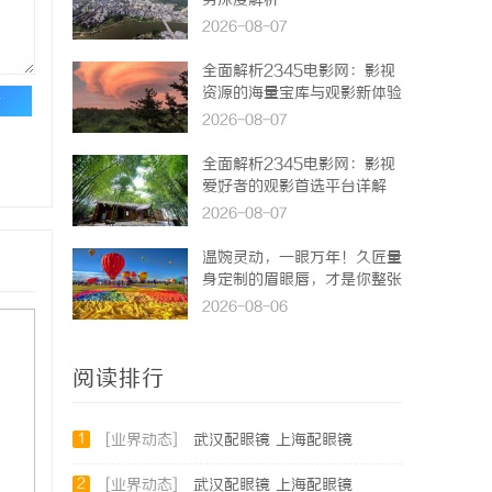
势深度解析
2026-08-07
全面解析2345电影网：影视
资源的海量宝库与观影新体验
论
2026-08-07
全面解析2345电影网：影视
爱好者的观影首选平台详解
2026-08-07
温婉灵动，一眼万年！久匠量
身定制的眉眼唇，才是你整张
脸的点睛之笔！淡颜系女生的
2026-08-06
气质加分项
阅读排行
1
[业界动态]
武汉配眼镜 上海配眼镜
2
[业界动态]
武汉配眼镜 上海配眼镜