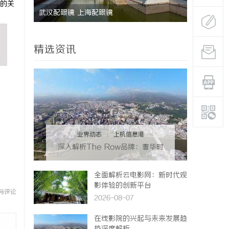
的关
新典范
武汉配眼镜 上海配眼镜
武汉配眼镜
精选资讯
业界动态
|
上杭信息港
深入解析The Row品牌：奢华时
尚的典范与设计哲学
全面解析云电影网：新时代观
影体验的创新平台
与评论
2026-08-07
在线影院的兴起与未来发展趋