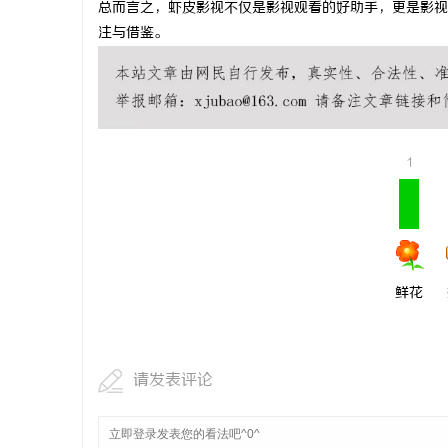
总而言之，虾皮影视不仅是影视观看的好助手，更是影视
红果影视：
注与借鉴。
力量
息
1
港
鲜花
请发表评论