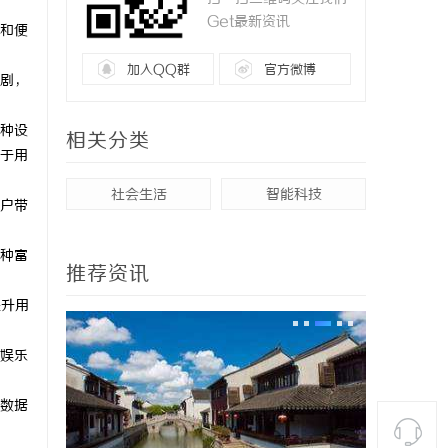
Get最新资讯
和便
加入QQ群
官方微博
剧，
种设
相关分类
于用
社会生活
智能科技
户带
种富
推荐资讯
提升用
娱乐
数据