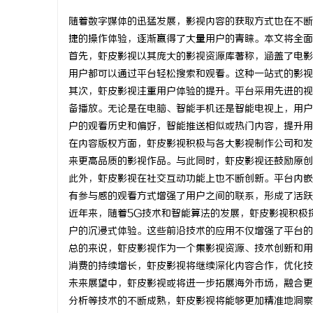
随着数字媒体的迅猛发展，影视内容的获取方式也在不断
捷的操作体验，逐渐赢得了大量用户的青睐。本文将全面
首先，虾皮影视以其庞大的影视资源库著称，涵盖了电影
用户都可以通过平台轻松搜索和观看。这种一站式的影视
杭
其次，虾皮影视注重用户体验的提升。平台采用先进的视
备播放。无论是在电脑、智能手机还是智能电视上，用户
户的观看历史和偏好，智能推送相似或热门内容，提升用
在内容版权方面，虾皮影视积极与各大影视制作公司和发
来更高品质的影视作品。与此同时，虾皮影视还鼓励原创
此外，虾皮影视在社交互动功能上也不断创新。平台内嵌
有参与感的观看方式增强了用户之间的联系，形成了活跃
近年来，随着5G技术和智能算法的发展，虾皮影视积极
信
户的沉浸式体验。这些前沿技术的应用不仅增强了平台的
总的来说，虾皮影视作为一个集影视资源、技术创新和用
消费的持续增长，虾皮影视将继续深化内容合作，优化技
未来展望中，虾皮影视或将进一步拓展海外市场，融合更
分析等技术的不断成熟，虾皮影视将能够更加精准地洞察