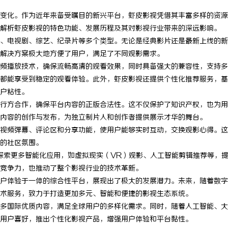
变化。作为近年来备受瞩目的新兴平台，虾皮影视凭借其丰富多样的资源
解析虾皮影视的特色功能、发展历程及其对影视行业带来的深远影响。
、电视剧、综艺、纪录片等多个类型。无论是经典影片还是最新上线的新
解决方案极大地方便了用户，满足了不同观影需求。
频播放技术，确保流畅高清的观看效果，同时具备强大的兼容性，支持多
都能享受到稳定的观看体验。此外，虾皮影视还提供个性化推荐服务，基
户粘性。
行方合作，确保平台内容的正版合法性。这不仅保护了知识产权，也为用
内容的创作与发布，为独立制片人和创作者提供展示才华的舞台。
视频弹幕、评论区和分享功能，使用户能够实时互动，交换观影心得。这
的社区氛围。
探索更多智能化应用，如虚拟现实（VR）观影、人工智能剪辑推荐等，
竞争力，也推动了整个影视行业的技术革新。
户体验于一体的综合性平台，展现出了极大的发展潜力。未来，随着数字
术服务，致力于打造更加多元、智能和便捷的影视生态系统。
多国际优质内容，满足全球用户的多样化需求。同时，随着人工智能、大
用户喜好，推出个性化影视产品，增强用户体验和平台黏性。