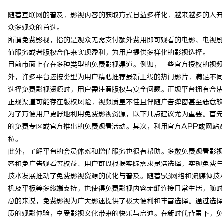
随着互联网的普及，影视内容的获取方式日益多样化，越来越多的人
众多观众的首选。
所谓免费影视，指的是观众无需支付额外费用即可观看的电影、电视
值服务或者版权合作来实现盈利，为用户提供多样化的影视选择。
杭
目前市面上存在多种类型的免费影视渠道。例如，一些官方授权的视
外，许多平台还按类型为用户精心推荐最新上线的热门影片，满足不
选择免费影视资源时，用户需注意版权与安全问题。正规平台拥有合
正规渠道可能存在版权风险，视频质量不佳且伴随广告弹窗甚至恶意
为了方便用户更好地利用免费影视资源，以下几点建议尤为重要。首
的免费专区或官方推出的免费观看活动。其次，利用官方APP或网站
私。
此外，了解平台的会员体系和增值服务也很有帮助。多数免费观看影
信
容和免广告观看等权益。用户可以根据实际需求灵活选择，实现免费
技术发展推动了免费影视资源的优化与普及。随着5G网络和流媒体技
机及平板等多终端支持，也使得免费影视内容无缝连接日常生活，随
总的来说，免费影视为广大影迷提供了极大便利和丰富选择。通过选
质的观影体验，享受影视文化带来的快乐与启迪。在新时代背景下，