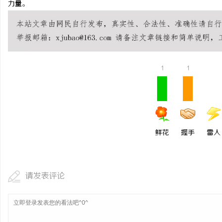
力量。
揭秘！专业充电桩项目软
哪些行业秘诀？
息
1
1
鲜花
握手
雷人
港
请发表评论