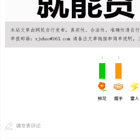
北京考研机构避坑指南，
息
1
1
港
鲜花
握手
雷人
请发表评论