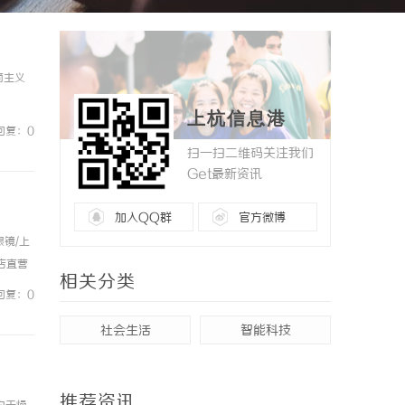
简主义
上杭信息港
回复：0
扫一扫二维码关注我们
Get最新资讯
加入QQ群
官方微博
镜/上
镜店直营
相关分类
0%优
回复：0
社会生活
智能科技
推荐资讯