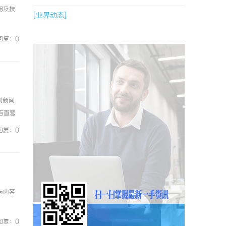
用及技
[业界动态]
回复：0
例新闻
镜店直营
0%优
回复：0
与内容
回复：0