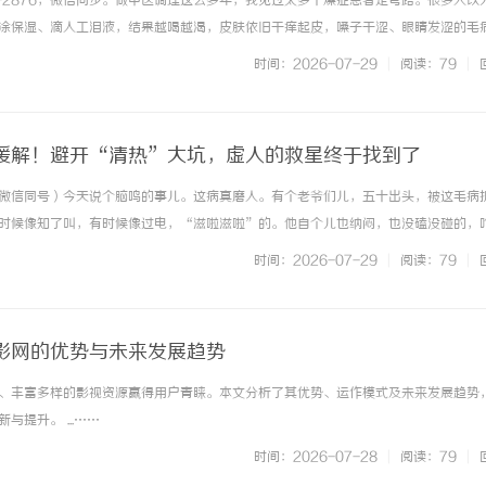
52-2876，微信同步。做中医调理这么多年，我见过太多干燥症患者走弯路。很多人以
涂保湿、滴人工泪液，结果越喝越渴，皮肤依旧干痒起皮，嗓子干涩、眼睛发涩的毛
是“水少”，而是津液输布不通，病根就一个字：堵。身体里的津液明明在，却堵在
时间：2026-07-29
|
阅读：79
|
黏膜这些表层部位，... ...……
缓解！避开“清热”大坑，虚人的救星终于找到了
71（微信同号）今天说个脑鸣的事儿。这病真磨人。有个老爷们儿，五十出头，被这毛病
e Row品牌：奢华时尚的典范与
全面解析云电影网：新时代观影体验
时候像知了叫，有时候像过电，“滋啦滋啦”的。他自个儿也纳闷，也没磕没碰的，
台
治。一听说是“火”，他就猛灌凉茶，什么菊花、决明子，当水喝，结果肚子喝凉了
时间：2026-07-29
|
阅读：79
|
了一堆，都说没大事，... ...……
影网的优势与未来发展趋势
、丰富多样的影视资源赢得用户青睐。本文分析了其优势、运作模式及未来发展趋势
提升。 ...……
时间：2026-07-28
|
阅读：79
|