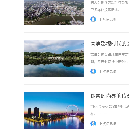
晴天影视作为综合性影视
户多样化娱乐需求。 ...…
上杭信息港
高清影视时代的
高清影视以卓越画质革新
潮，开启影视行业新时代。 
上杭信息港
探索时尚界的传奇
The Row作为奢华
杆。 ...……
上杭信息港