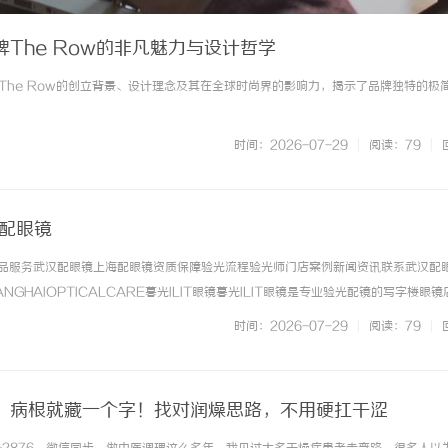
The Row的非凡魅力与设计哲学
The Row的创立背景、设计理念及其在全球时尚界的影响力，揭示了品牌独特的极
时间：2026-07-29
|
阅读：79
|
海配眼镜
镜产品服务武汉配眼镜上海配眼镜资质保障验光流程验光师门店案例新闻资讯联系武汉配眼
NGHAIOPTICALCARE暮光ILIT眼镜暮光ILIT眼镜是专业验光配镜的写字楼眼
有4家门店。以完整验光、正品镜片、透明价格和直营售后为基础，全场镜片40%-6
时间：2026-07-29
|
阅读：79
|
 ...……
，病根就藏一个字！找对润燥思路，不用硬扛干涩