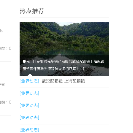
热点推荐
...
回复：0
暮光ILIT专业验光配镜产品服务武汉配眼镜上海配眼
镜资质保障验光流程验光师门店案【....】
[业界动态]
武汉配眼镜 上海配眼镜
正司
[业界动态]
回复：0
[业界动态]
[业界动态]
[业界动态]