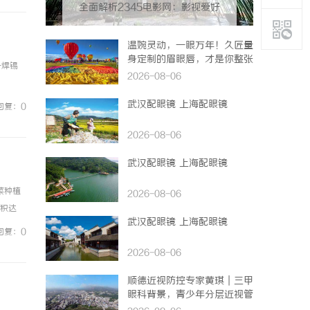
全面解析2345电影网：影视爱好
者的观影首选平台详解
温婉灵动，一眼万年！久匠量
身定制的眉眼唇，才是你整张
一焊锡
脸的点睛之笔！淡颜系女生的
2026-08-06
气质加分项
武汉配眼镜 上海配眼镜
回复：0
2026-08-06
武汉配眼镜 上海配眼镜
菜种植
2026-08-06
面积达
武汉配眼镜 上海配眼镜
利用、
回复：0
2026-08-06
顺德近视防控专家黄琪｜三甲
眼科背景，青少年分层近视管
理医