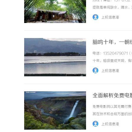
热线干燥症：131-61
症就是单纯缺水，喝水、
复复，干燥症的根本从不
上杭信息港
腑里，送不到眼、口、皮肤、
脑鸣十年，一朝
电话：135204790
槟榔代理行业发展现状及未来趋势深度解析
深入解析Th
十年。脑袋里成天响，有
设计哲学
个没完了？这些年没少瞎
上杭信息港
一点没小。去医院查，片子拍
全面解析免费电
免费电影网以其无需付费
其在技术和合规方面的创新与
上杭信息港