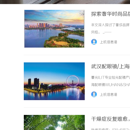
探索奢华时尚品牌
本文深入探讨了奢侈品牌
风格。 ...……
上杭信息港
武汉配眼镜/上
暮光ILIT专业验光配
海配眼镜WUHAN&SHA
品牌，现于武汉与上海设
上杭信息港
惠，兼顾高专业度与高性价...
干燥症反复难愈