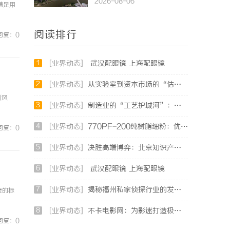
2026-08-06
满足用
阅读排行
回复：0
1
[业界动态]
武汉配眼镜 上海配眼镜
2
[业界动态]
从实验室到资本市场的“估值倍增器”：专利律师如何重塑硬科技企业的融资逻辑
新风
3
[业界动态]
制造业的“工艺护城河”：商业秘密律师如何守住车间里的“Know-how”
4
[业界动态]
770PF-200纯树脂细粉：优质材料的全貌与应用
回复：0
5
[业界动态]
决胜高端博弈：北京知识产权律师在疑难复杂案件中的破局之道
6
[业界动态]
武汉配眼镜 上海配眼镜
7
[业界动态]
揭秘福州私家侦探行业的发展与应用现状
捧的标
8
[业界动态]
不卡电影网：为影迷打造极致流畅观影体验的平台
回复：0