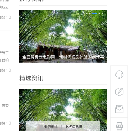
为干燥
病反反
经络脏
回复：0
折腾了
的创新平
在线影院的兴起与未来发展趋势深度解析
全面解析2
咋就响
与观影新体
，响声
回复：0
精选资讯
，展望
回复：0
业界动态
|
上杭信息港