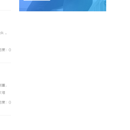
...
回复：0
侧重，
大维
品牌的
回复：0