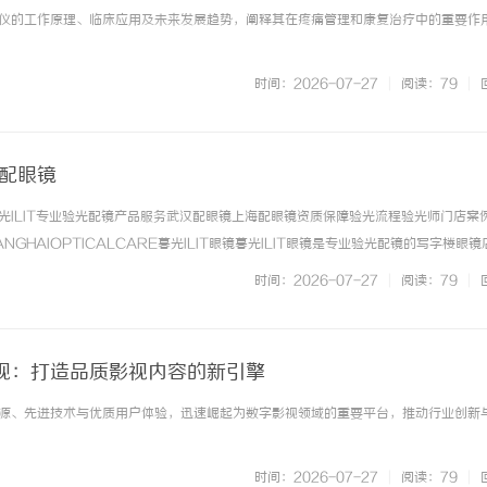
仪的工作原理、临床应用及未来发展趋势，阐释其在疼痛管理和康复治疗中的重要作
时间：2026-07-27
|
阅读：79
|
海配眼镜
光ILIT专业验光配镜产品服务武汉配眼镜上海配眼镜资质保障验光流程验光师门店案
NGHAIOPTICALCARE暮光ILIT眼镜暮光ILIT眼镜是专业验光配镜的写字楼眼
有4家门店。以完整验光、正品镜片、透明价格和直营售后为基础，全场镜片40%-6
时间：2026-07-27
|
阅读：79
|
. ...……
视：打造品质影视内容的新引擎
源、先进技术与优质用户体验，迅速崛起为数字影视领域的重要平台，推动行业创新
时间：2026-07-27
|
阅读：79
|