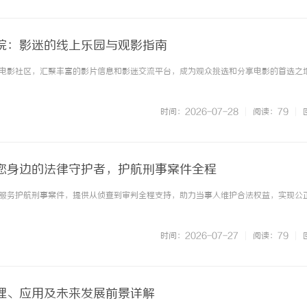
院：影迷的线上乐园与观影指南
电影社区，汇聚丰富的影片信息和影迷交流平台，成为观众挑选和分享电影的首选之地。 
时间：2026-07-28
|
阅读：79
|
您身边的法律守护者，护航刑事案件全程
服务护航刑事案件，提供从侦查到审判全程支持，助力当事人维护合法权益，实现公
时间：2026-07-27
|
阅读：79
|
理、应用及未来发展前景详解