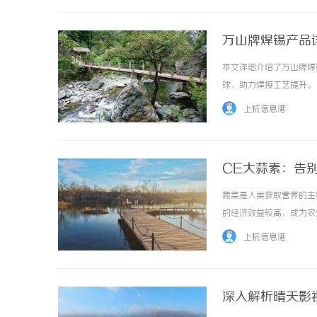
万山牌焊锡产品
本文详细介绍了万山牌焊
球，助力焊接工艺提升。 .
上杭信息港
CE大蒜素：告
蔬菜是人类获取营养的主
的经济效益较高，成为农
3.3亿亩，产量达7.
上杭信息港
设施蔬菜栽培模式改变以及重
深入解析晴天影