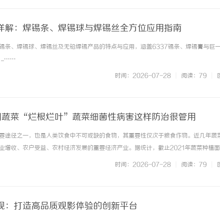
详解：焊锡条、焊锡球与焊锡丝全方位应用指南
锡条、焊锡球、焊锡丝及无铅焊锡产品的特点与应用，涵盖6337锡条、焊锡膏与巨
..……
时间：2026-07-28
|
阅读：79
|
别蔬菜“烂根烂叶”蔬菜细菌性病害这样防治很管用
要途径之一，也是人类饮食中不可或缺的食物，其重要性仅次于粮食作物。近几年蔬
业增收、农户受益、农村经济发展的重要经济产业。据统计，截止2021年蔬菜种植
8亿吨，种植面积和产量仍有增长趋势。数据源于国家统计局随着异常天气频发、土壤过渡
时间：2026-07-28
|
阅读：79
|
茬等系列问题，蔬菜细... ...……
视：打造高品质观影体验的创新平台