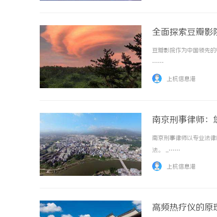
全面探索豆瓣影
豆瓣影院作为中国领先的
……
上杭信息港
南京刑事律师：
南京刑事律师以专业法律
法。 ...……
上杭信息港
高频热疗仪的原