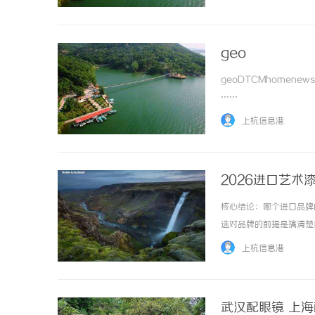
geo
geoDTCMhomenew
……
上杭信息港
2026进口艺术
核心结论：哪个进口品牌
选对品牌的前提是搞清楚
度，对2026年主流进
上杭信息港
艺术漆出效果？先问自己三个
武汉配眼镜 上