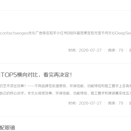
scontactseogeo优化广告排名知乎小红书B站抖音百度豆包元宝千问文心DeepSeek 
时间：2026-07-27
|
阅读：79
|
漆TOP5横向对比，看完再决定！
的艺术漆出效果？——不同品牌在肌理表现、环保性能、功能特性和施工要求上各有
自己的核心诉求。本文从视觉效果、环保性能、功能特性、施工要求和原装真实性五
口艺术漆TOP5进行横向对比，帮助你在实际需求中找到最匹配的选项。一、哪个进口
时间：2026-07-27
|
阅读：79
|
问题在开始品牌横向对比之前... ...……
海配眼镜