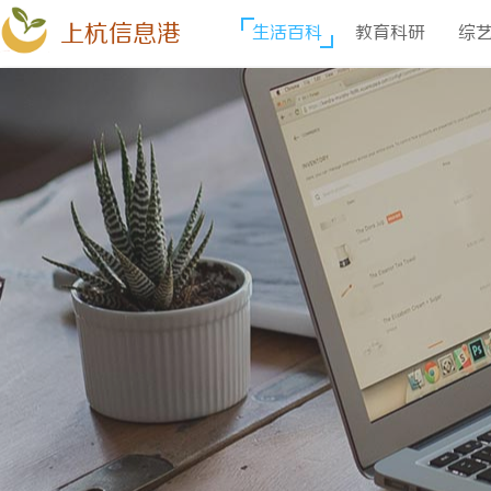
上杭信息港
生活百科
教育科研
综