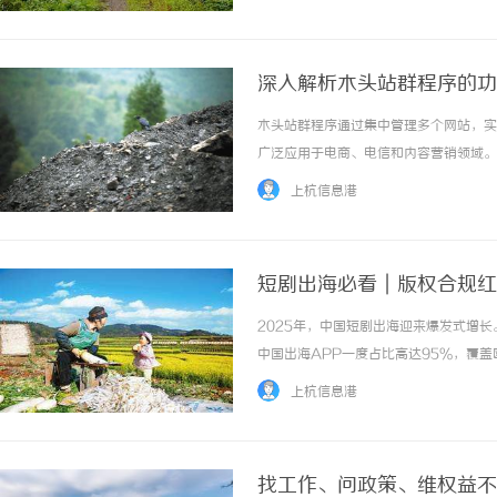
中法两国影视艺术互通互鉴、合作共赢的国际化
深入解析木头站群程序的功
木头站群程序通过集中管理多个网站，实
广泛应用于电商、电信和内容营销领域。 .
上杭信息港
短剧出海必看｜版权合规红
护航全球发行
2025年，中国短剧出海迎来爆发式增长。
中国出海APP一度占比高达95%，覆
音乐版权合规已成为短剧出海的核心卡点
上杭信息港
遭遇平台下架、账号封禁、版权索赔等问... 
找工作、问政策、维权益不