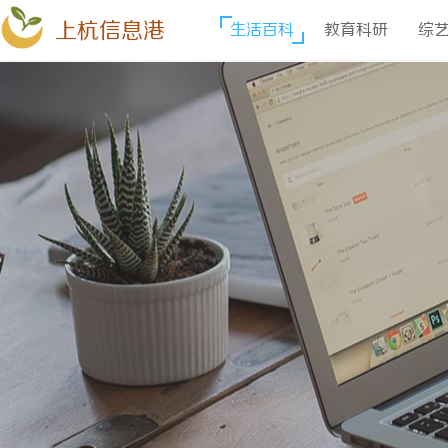
上杭信息港
生活百科
教育科研
综